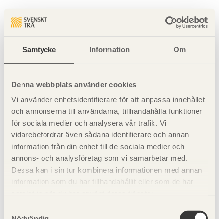
Sidan hittades inte
Sidan du begärde finns inte.
Samtycke
Information
Om
Gå tillbaka till startsidan
Denna webbplats använder cookies
Vi använder enhetsidentifierare för att anpassa innehållet
och annonserna till användarna, tillhandahålla funktioner
för sociala medier och analysera vår trafik. Vi
vidarebefordrar även sådana identifierare och annan
information från din enhet till de sociala medier och
annons- och analysföretag som vi samarbetar med.
Dessa kan i sin tur kombinera informationen med annan
information som du har tillhandahållit eller som de har
samlat in när du har använt deras tjänster.
Samtyckesval
Nödvändig