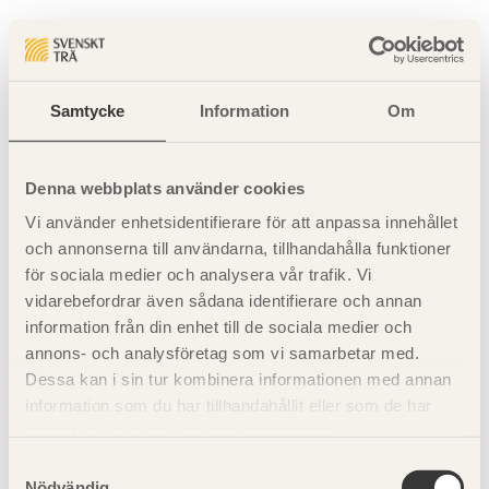
Sidan hittades inte
Sidan du begärde finns inte.
Samtycke
Information
Om
Gå tillbaka till startsidan
Denna webbplats använder cookies
Vi använder enhetsidentifierare för att anpassa innehållet
och annonserna till användarna, tillhandahålla funktioner
för sociala medier och analysera vår trafik. Vi
vidarebefordrar även sådana identifierare och annan
information från din enhet till de sociala medier och
annons- och analysföretag som vi samarbetar med.
Dessa kan i sin tur kombinera informationen med annan
information som du har tillhandahållit eller som de har
samlat in när du har använt deras tjänster.
Samtyckesval
Nödvändig