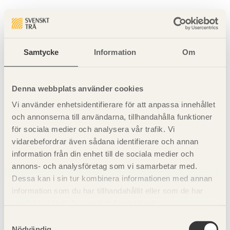
Sidan hittades inte
Sidan du begärde finns inte.
Samtycke
Information
Om
Gå tillbaka till startsidan
Denna webbplats använder cookies
Vi använder enhetsidentifierare för att anpassa innehållet
och annonserna till användarna, tillhandahålla funktioner
för sociala medier och analysera vår trafik. Vi
vidarebefordrar även sådana identifierare och annan
information från din enhet till de sociala medier och
annons- och analysföretag som vi samarbetar med.
Dessa kan i sin tur kombinera informationen med annan
information som du har tillhandahållit eller som de har
samlat in när du har använt deras tjänster.
Samtyckesval
Nödvändig