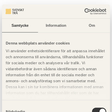
Sidan hittades inte
Sidan du begärde finns inte.
Samtycke
Information
Om
Gå tillbaka till startsidan
Denna webbplats använder cookies
Vi använder enhetsidentifierare för att anpassa innehållet
och annonserna till användarna, tillhandahålla funktioner
för sociala medier och analysera vår trafik. Vi
vidarebefordrar även sådana identifierare och annan
information från din enhet till de sociala medier och
annons- och analysföretag som vi samarbetar med.
Dessa kan i sin tur kombinera informationen med annan
information som du har tillhandahållit eller som de har
samlat in när du har använt deras tjänster.
Samtyckesval
Nödvändig