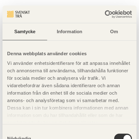
Sidan hittades inte
Sidan du begärde finns inte.
Samtycke
Information
Om
Gå tillbaka till startsidan
Denna webbplats använder cookies
Vi använder enhetsidentifierare för att anpassa innehållet
och annonserna till användarna, tillhandahålla funktioner
för sociala medier och analysera vår trafik. Vi
vidarebefordrar även sådana identifierare och annan
information från din enhet till de sociala medier och
annons- och analysföretag som vi samarbetar med.
Dessa kan i sin tur kombinera informationen med annan
information som du har tillhandahållit eller som de har
samlat in när du har använt deras tjänster.
Samtyckesval
Nödvändig